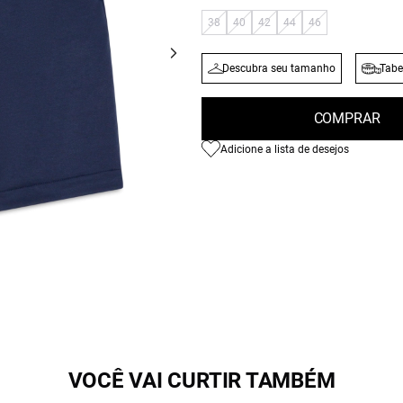
38
40
42
44
46
Descubra seu tamanho
Tabe
COMPRAR
Adicione a lista de desejos
VOCÊ VAI CURTIR TAMBÉM