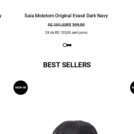
y
Saia Moletom Original Evasê Dark Navy
R$ 389,00
R$ 309,00
3X de R$ 103,00 sem juros
BEST SELLERS
NEW-IN
N