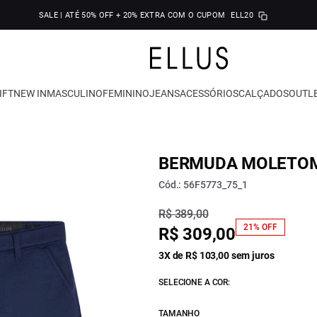
SALE | ATÉ 50% OFF + 20% EXTRA COM O CUPOM
ELL20
IFT
NEW IN
MASCULINO
FEMININO
JEANS
ACESSÓRIOS
CALÇADOS
OUTL
BERMUDA MOLETOM
Cód.: 56F5773_75_1
R$ 389,00
21% OFF
R$ 309,00
3X de R$ 103,00 sem juros
SELECIONE A COR:
TAMANHO