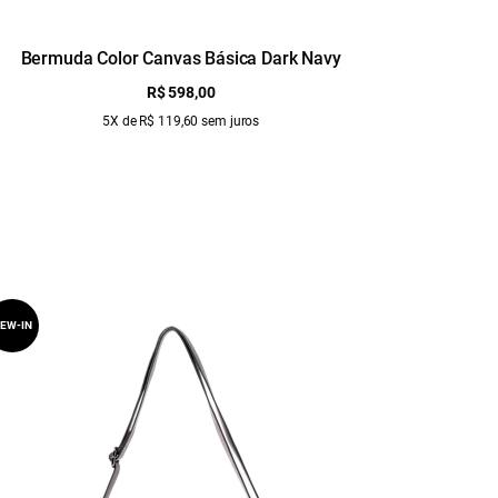
Bermuda Color Canvas Básica Dark Navy
Bermud
R$ 598,00
5X de R$ 119,60 sem juros
EW-IN
NEW-IN