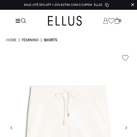
✕
SALE | ATÉ 50% OFF + 20% EXTRA COM O CUPOM
ELL20
0
|
|
HOME
FEMININO
SHORTS