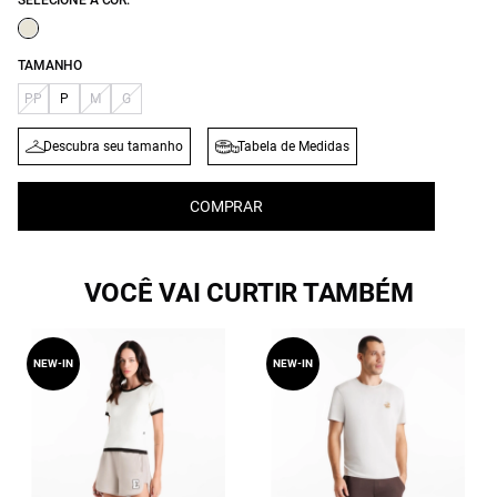
SELECIONE A COR:
TAMANHO
PP
P
M
G
Descubra seu tamanho
Tabela de Medidas
COMPRAR
VOCÊ VAI CURTIR TAMBÉM
NEW-IN
NEW-IN