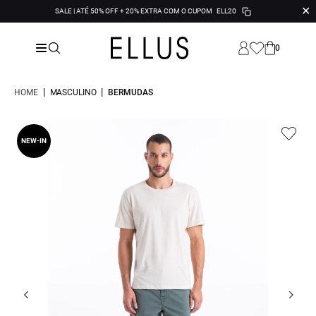
✕
SALE | ATÉ 50% OFF + 20% EXTRA COM O CUPOM
ELL20
0
|
|
HOME
MASCULINO
BERMUDAS
NEW-IN