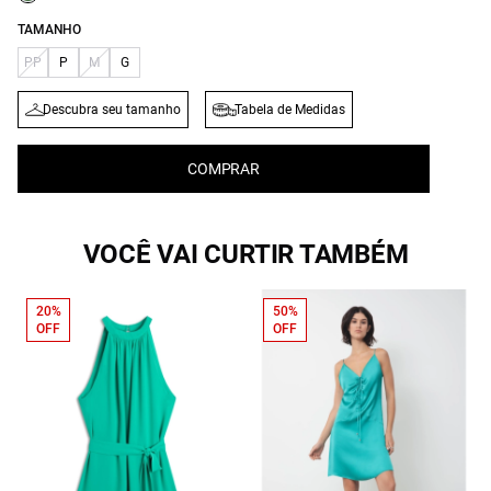
TAMANHO
PP
P
M
G
Descubra seu tamanho
Tabela de Medidas
COMPRAR
VOCÊ VAI CURTIR TAMBÉM
20%
50%
OFF
OFF