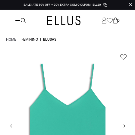
✕
SALE | ATÉ 50% OFF + 20% EXTRA COM O CUPOM
ELL20
0
|
|
HOME
FEMININO
BLUSAS