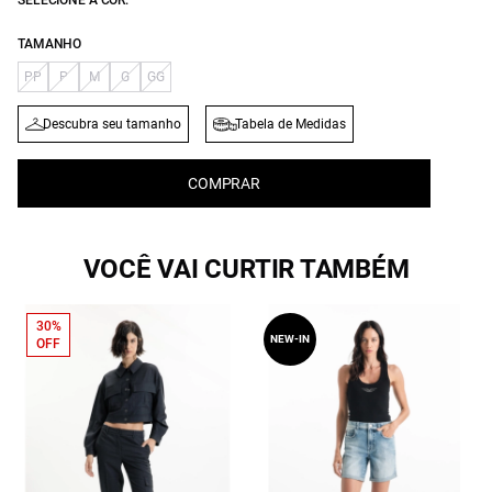
SELECIONE A COR:
TAMANHO
PP
P
M
G
GG
Descubra seu tamanho
Tabela de Medidas
COMPRAR
VOCÊ VAI CURTIR TAMBÉM
30%
NEW-IN
OFF