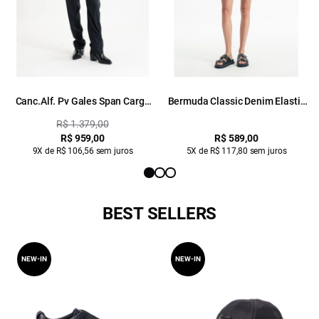
Canc.Alf. Pv Gales Span Cargo
Bermuda Classic Denim Elastic
Jacket Chumbo Mescla
Classic 5 Pocket Lav.Claro C/
R$ 1.379,00
Sky
R$ 959,00
R$ 589,00
9X de R$ 106,56 sem juros
5X de R$ 117,80 sem juros
BEST SELLERS
NEW-IN
NEW-IN