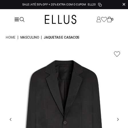
✕
SALE | ATÉ 50% OFF + 20% EXTRA COM O CUPOM
ELL20
0
|
|
HOME
MASCULINO
JAQUETAS E CASACOS