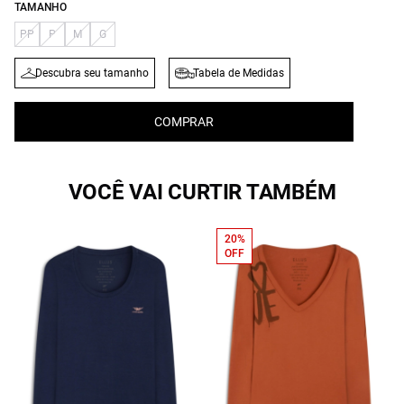
TAMANHO
PP
P
M
G
Descubra seu tamanho
Tabela de Medidas
COMPRAR
VOCÊ VAI CURTIR TAMBÉM
20%
OFF