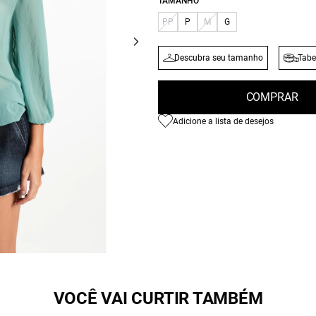
TAMANHO
PP
P
M
G
Descubra seu tamanho
Tabe
COMPRAR
Adicione a lista de desejos
VOCÊ VAI CURTIR TAMBÉM