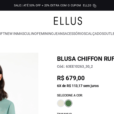
SALE | ATÉ 50% OFF + 20% EXTRA COM O CUPOM
ELL20
IFT
NEW IN
MASCULINO
FEMININO
JEANS
ACESSÓRIOS
CALÇADOS
OUTL
BLUSA CHIFFON RU
Cód.: 63EE10263_30_2
R$ 679,00
6X de R$ 113,17 sem juros
SELECIONE A COR: