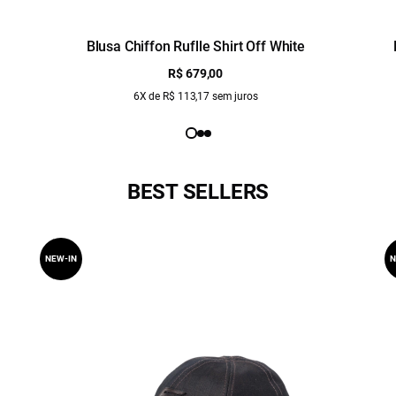
Blusa Chiffon Ruflle Shirt Off White
R$ 679,00
6X de R$ 113,17 sem juros
BEST SELLERS
NEW-IN
N