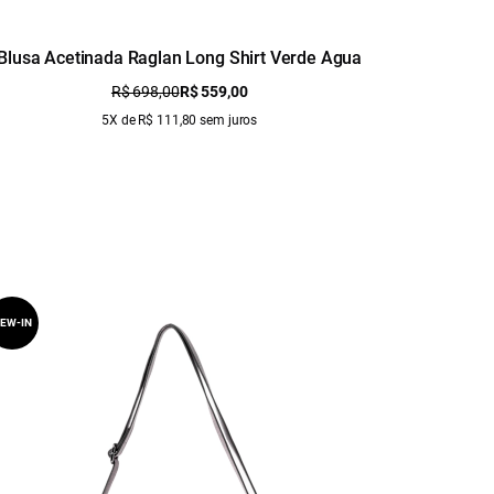
Blusa Acetinada Raglan Long Shirt Verde Agua
Blusa C
R$ 698,00
R$ 559,00
5X de R$ 111,80 sem juros
EW-IN
NEW-IN