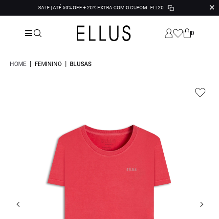
✕
SALE | ATÉ 50% OFF + 20% EXTRA COM O CUPOM
ELL20
0
|
|
HOME
FEMININO
BLUSAS