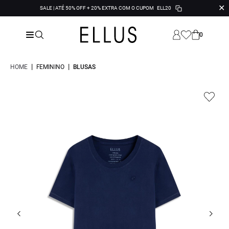
✕
SALE | ATÉ 50% OFF + 20% EXTRA COM O CUPOM
ELL20
0
|
|
HOME
FEMININO
BLUSAS