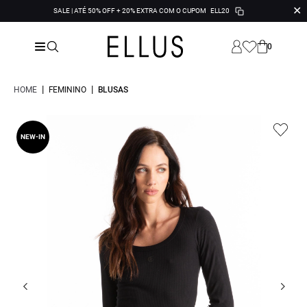
✕
SALE | ATÉ 50% OFF + 20% EXTRA COM O CUPOM
ELL20
0
|
|
HOME
FEMININO
BLUSAS
NEW-IN