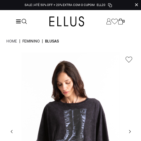
✕
SALE | ATÉ 50% OFF + 20% EXTRA COM O CUPOM
ELL20
0
|
|
HOME
FEMININO
BLUSAS