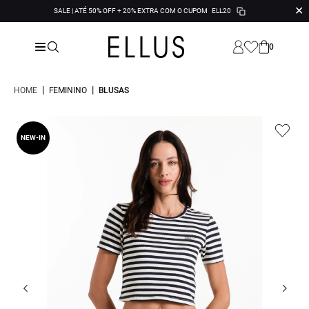
✕
SALE | ATÉ 50% OFF + 20% EXTRA COM O CUPOM
ELL20
0
|
|
HOME
FEMININO
BLUSAS
NEW-IN