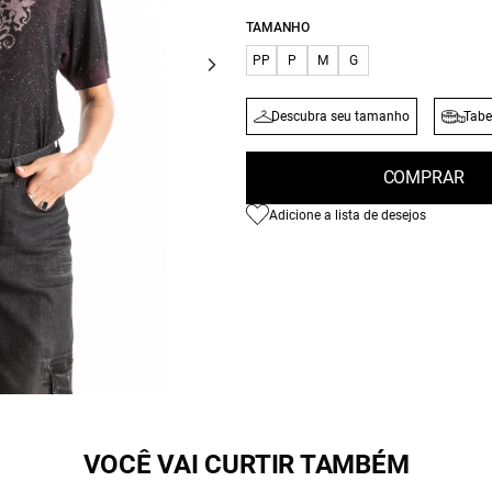
TAMANHO
PP
P
M
G
Descubra seu tamanho
Tabe
COMPRAR
Adicione a lista de desejos
VOCÊ VAI CURTIR TAMBÉM