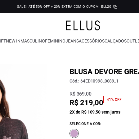
SALE | ATÉ 50% OFF + 20% EXTRA COM O CUPOM
ELL20
IFT
NEW IN
MASCULINO
FEMININO
JEANS
ACESSÓRIOS
CALÇADOS
OUTL
BLUSA DEVORE GRE
Cód.: 64ED10998_0089_1
R$ 369,00
41% OFF
R$ 219,00
2X de R$ 109,50 sem juros
SELECIONE A COR: