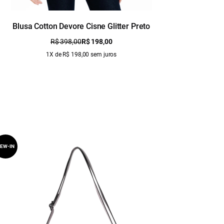
Blusa Cotton Devore Cisne Glitter Preto
Blusa C
R$ 398,00
R$ 198,00
1X de R$ 198,00 sem juros
EW-IN
NEW-IN