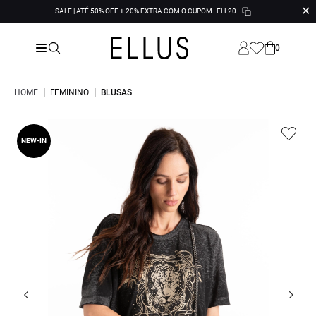
✕
SALE | ATÉ 50% OFF + 20% EXTRA COM O CUPOM
ELL20
0
|
|
HOME
FEMININO
BLUSAS
NEW-IN