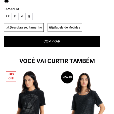
TAMANHO
PP
P
M
G
Descubra seu tamanho
Tabela de Medidas
COMPRAR
VOCÊ VAI CURTIR TAMBÉM
50%
NEW-IN
OFF