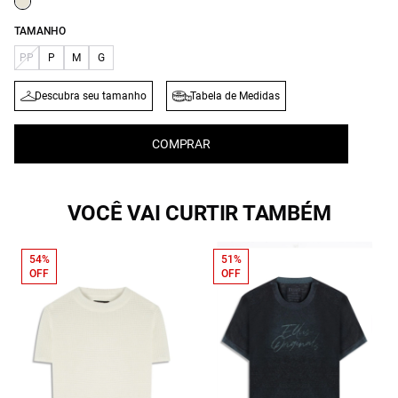
TAMANHO
PP
P
M
G
Descubra seu tamanho
Tabela de Medidas
COMPRAR
VOCÊ VAI CURTIR TAMBÉM
54%
51%
OFF
OFF