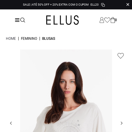
✕
SALE | ATÉ 50% OFF + 20% EXTRA COM O CUPOM
ELL20
0
|
|
HOME
FEMININO
BLUSAS