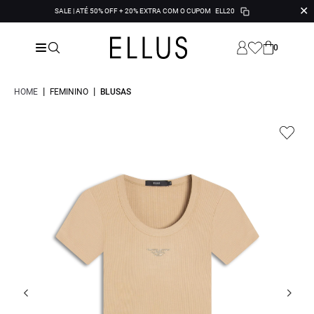
✕
SALE | ATÉ 50% OFF + 20% EXTRA COM O CUPOM
ELL20
0
|
|
HOME
FEMININO
BLUSAS