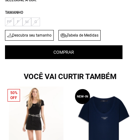
SELECIONE A COR:
TAMANHO
PP
P
M
G
Descubra seu tamanho
Tabela de Medidas
COMPRAR
VOCÊ VAI CURTIR TAMBÉM
50%
NEW-IN
OFF