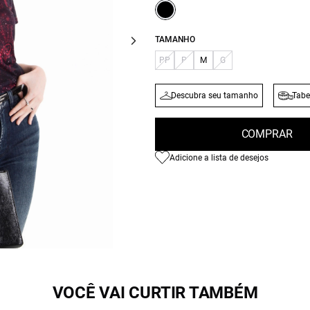
TAMANHO
PP
P
M
G
Descubra seu tamanho
Tabe
COMPRAR
Adicione a lista de desejos
VOCÊ VAI CURTIR TAMBÉM