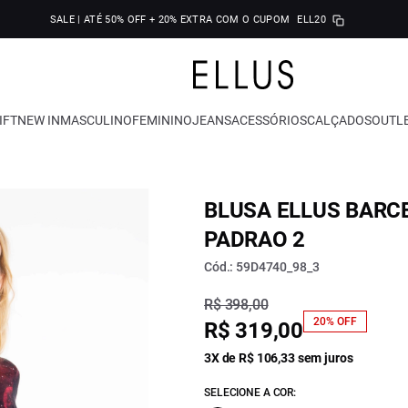
SALE | ATÉ 50% OFF + 20% EXTRA COM O CUPOM
ELL20
IFT
NEW IN
MASCULINO
FEMININO
JEANS
ACESSÓRIOS
CALÇADOS
OUTL
BLUSA ELLUS BARC
PADRAO 2
Cód.: 59D4740_98_3
R$ 398,00
20% OFF
R$ 319,00
3X de R$ 106,33 sem juros
SELECIONE A COR: