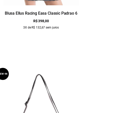
Blusa Ellus Racing Easa Classic Padrao 6
Bl
R$ 398,00
3X de R$ 132,67 sem juros
EW-IN
NEW-IN