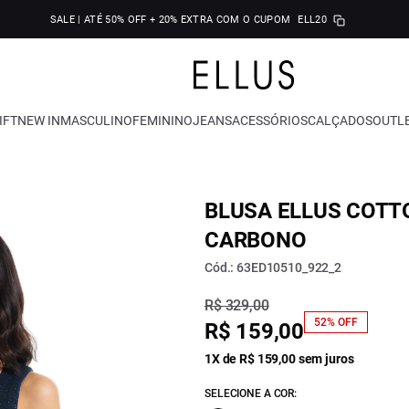
SALE | ATÉ 50% OFF + 20% EXTRA COM O CUPOM
ELL20
IFT
NEW IN
MASCULINO
FEMININO
JEANS
ACESSÓRIOS
CALÇADOS
OUTL
BLUSA ELLUS COTT
CARBONO
Cód.: 63ED10510_922_2
R$ 329,00
52% OFF
R$ 159,00
1X de R$ 159,00 sem juros
SELECIONE A COR: