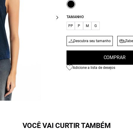
TAMANHO
PP
P
M
G
Descubra seu tamanho
Tabe
COMPRAR
Adicione a lista de desejos
VOCÊ VAI CURTIR TAMBÉM