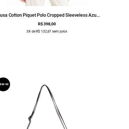
lusa Cotton Piquet Polo Cropped Sleeveless Azul
Blu
Jeans
R$ 398,00
3X de R$ 132,67 sem juros
EW-IN
NEW-IN