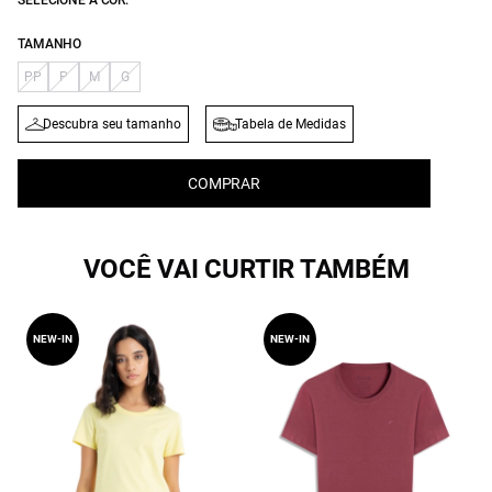
SELECIONE A COR:
TAMANHO
PP
P
M
G
Descubra seu tamanho
Tabela de Medidas
COMPRAR
VOCÊ VAI CURTIR TAMBÉM
NEW-IN
NEW-IN