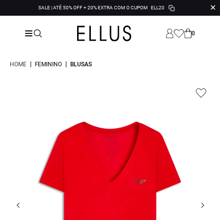
✕
SALE | ATÉ 50% OFF + 20% EXTRA COM O CUPOM
ELL20
0
|
|
HOME
FEMININO
BLUSAS