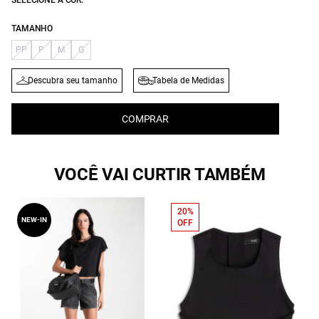
SELECIONE A COR:
TAMANHO
PP
P
M
G
Descubra seu tamanho
Tabela de Medidas
COMPRAR
VOCÊ VAI CURTIR TAMBÉM
20%
NEW-IN
OFF