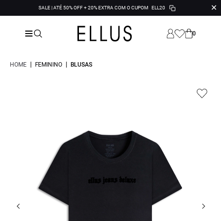
✕
SALE | ATÉ 50% OFF + 20% EXTRA COM O CUPOM
ELL20
0
|
|
HOME
FEMININO
BLUSAS