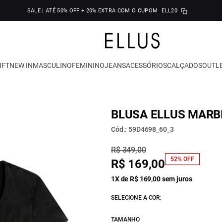
SALE | ATÉ 50% OFF + 20% EXTRA COM O CUPOM
ELL20
IFT
NEW IN
MASCULINO
FEMININO
JEANS
ACESSÓRIOS
CALÇADOS
OUTL
BLUSA ELLUS MARB
Cód.: 59D4698_60_3
R$ 349,00
52% OFF
R$ 169,00
1X de R$ 169,00 sem juros
SELECIONE A COR:
TAMANHO