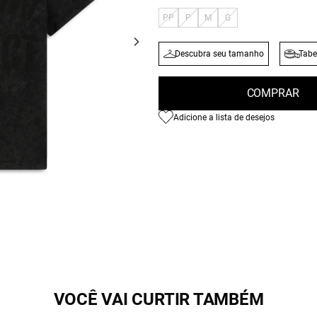
PP
P
M
G
Descubra seu tamanho
Tabe
COMPRAR
Adicione a lista de desejos
VOCÊ VAI CURTIR TAMBÉM