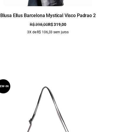
Blusa Ellus Barcelona Mystical Visco Padrao 2
B
R$ 398,00
R$ 319,00
3X de R$ 106,33 sem juros
EW-IN
NEW-IN