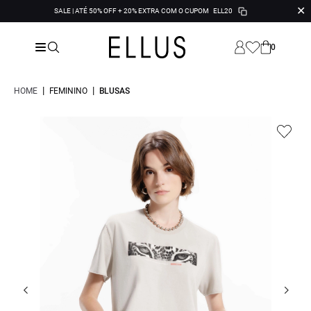
✕
SALE | ATÉ 50% OFF + 20% EXTRA COM O CUPOM
ELL20
0
|
|
HOME
FEMININO
BLUSAS