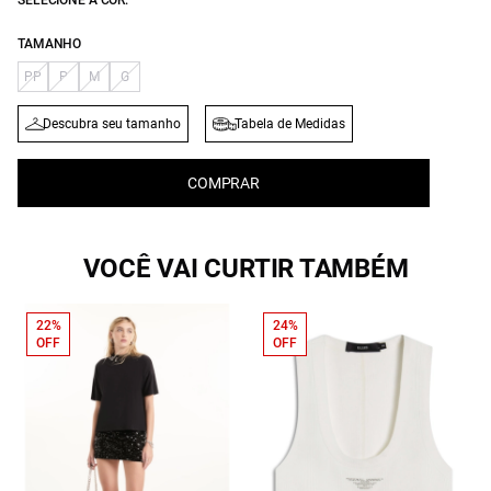
SELECIONE A COR:
TAMANHO
PP
P
M
G
Descubra seu tamanho
Tabela de Medidas
COMPRAR
VOCÊ VAI CURTIR TAMBÉM
22%
24%
OFF
OFF