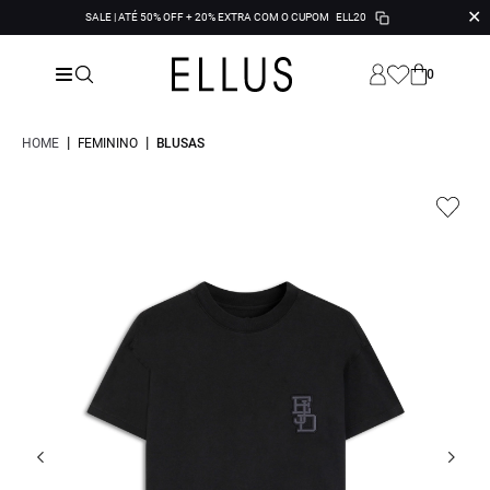
✕
SALE | ATÉ 50% OFF + 20% EXTRA COM O CUPOM
ELL20
0
|
|
HOME
FEMININO
BLUSAS