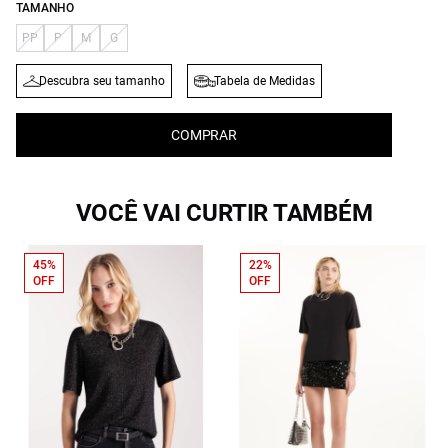
TAMANHO
PP
P
M
G
Descubra seu tamanho
Tabela de Medidas
COMPRAR
VOCÊ VAI CURTIR TAMBÉM
45%
22%
OFF
OFF