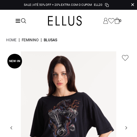
✕
SALE | ATÉ 50% OFF + 20% EXTRA COM O CUPOM
ELL20
0
|
|
HOME
FEMININO
BLUSAS
NEW-IN