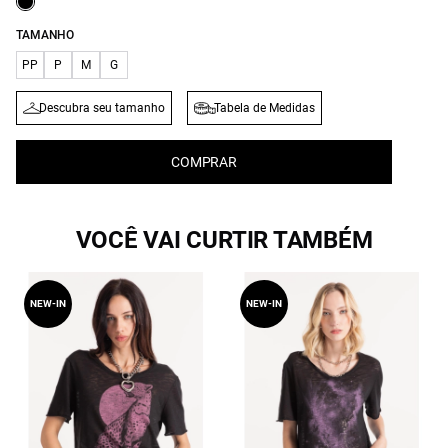
TAMANHO
PP
P
M
G
Descubra seu tamanho
Tabela de Medidas
COMPRAR
VOCÊ VAI CURTIR TAMBÉM
NEW-IN
NEW-IN