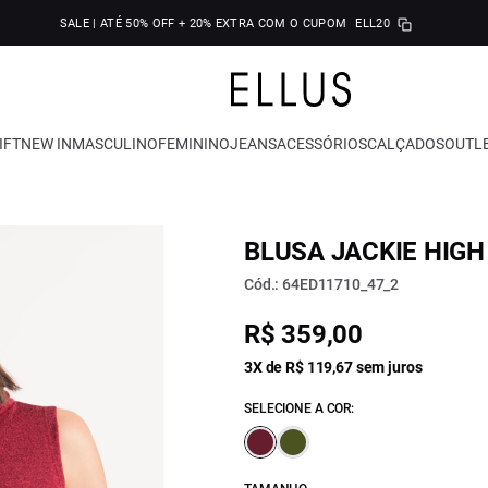
SALE | ATÉ 50% OFF + 20% EXTRA COM O CUPOM
ELL20
IFT
NEW IN
MASCULINO
FEMININO
JEANS
ACESSÓRIOS
CALÇADOS
OUTL
BLUSA JACKIE HIGH
Cód.: 64ED11710_47_2
R$ 359,00
3X de R$ 119,67 sem juros
SELECIONE A COR: