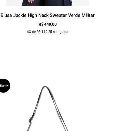
Blusa Jackie High Neck Sweater Verde Militar
Blusa J
R$ 449,00
4X de R$ 112,25 sem juros
EW-IN
NEW-IN