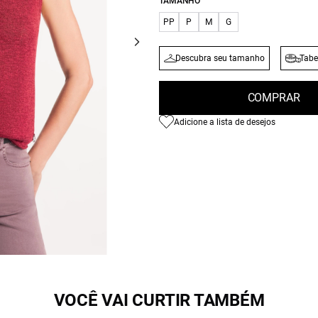
TAMANHO
PP
P
M
G
Descubra seu tamanho
Tabe
COMPRAR
Adicione a lista de desejos
VOCÊ VAI CURTIR TAMBÉM