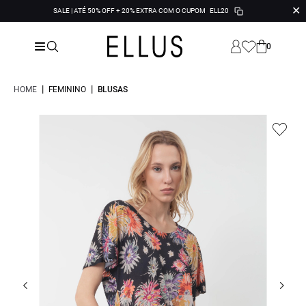
✕
SALE | ATÉ 50% OFF + 20% EXTRA COM O CUPOM
ELL20
0
|
|
HOME
FEMININO
BLUSAS