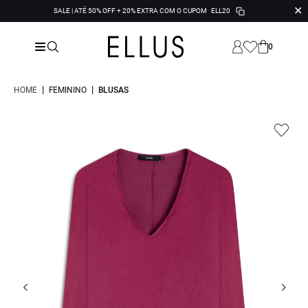
✕
SALE | ATÉ 50% OFF + 20% EXTRA COM O CUPOM
ELL20
0
|
|
HOME
FEMININO
BLUSAS