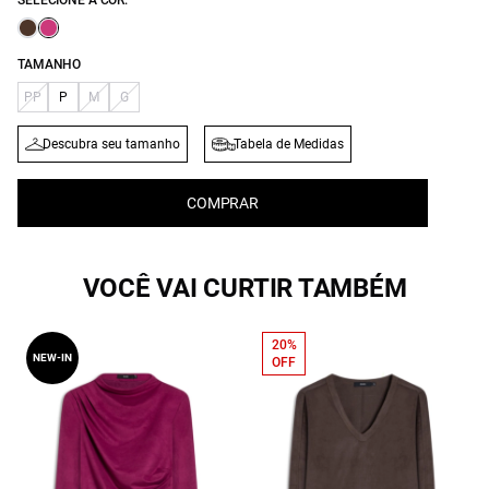
SELECIONE A COR:
TAMANHO
PP
P
M
G
Descubra seu tamanho
Tabela de Medidas
COMPRAR
VOCÊ VAI CURTIR TAMBÉM
20%
NEW-IN
OFF