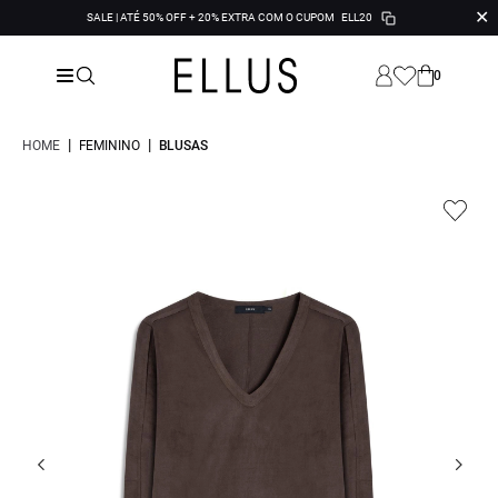
✕
SALE | ATÉ 50% OFF + 20% EXTRA COM O CUPOM
ELL20
0
|
|
HOME
FEMININO
BLUSAS