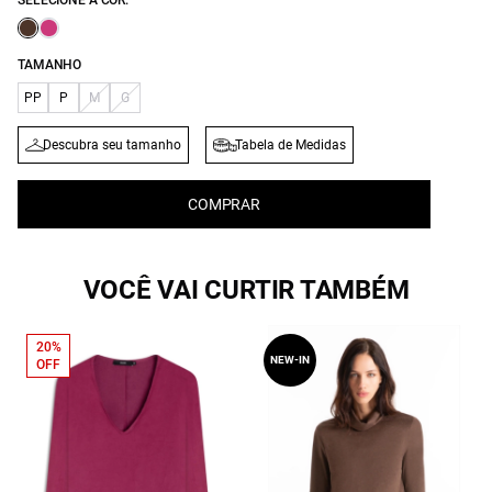
SELECIONE A COR:
TAMANHO
PP
P
M
G
Descubra seu tamanho
Tabela de Medidas
COMPRAR
VOCÊ VAI CURTIR TAMBÉM
20%
NEW-IN
OFF