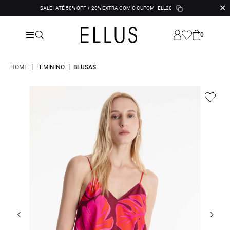
✕
SALE | ATÉ 50% OFF + 20% EXTRA COM O CUPOM
ELL20
0
|
|
HOME
FEMININO
BLUSAS