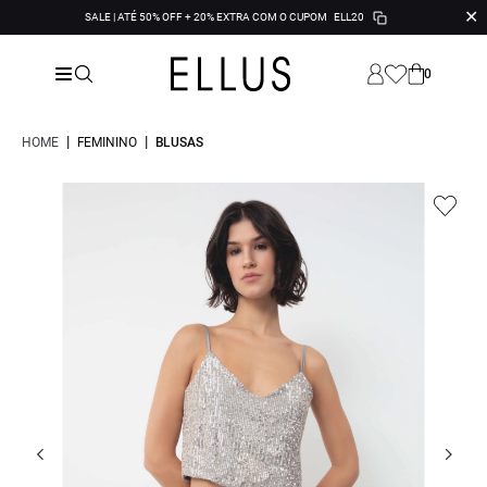
✕
SALE | ATÉ 50% OFF + 20% EXTRA COM O CUPOM
ELL20
0
|
|
HOME
FEMININO
BLUSAS