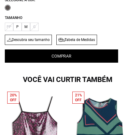
SELECIONE A COR:
TAMANHO
PP
P
M
G
Descubra seu tamanho
Tabela de Medidas
COMPRAR
VOCÊ VAI CURTIR TAMBÉM
20%
21%
OFF
OFF