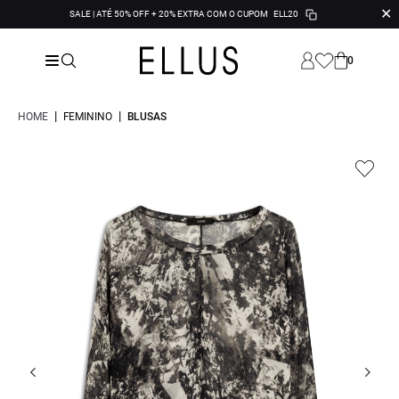
✕
SALE | ATÉ 50% OFF + 20% EXTRA COM O CUPOM
ELL20
0
|
|
HOME
FEMININO
BLUSAS