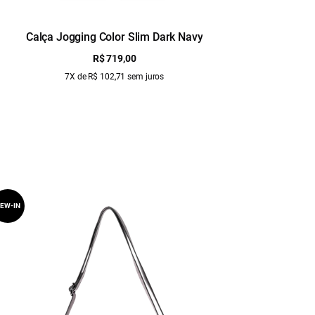
Calça Jogging Color Slim Dark Navy
Camisa
R$ 719,00
7X de R$ 102,71 sem juros
EW-IN
NEW-IN