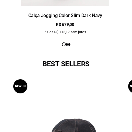
Calça Jogging Color Slim Dark Navy
R$ 679,00
6X de R$ 113,17 sem juros
BEST SELLERS
NEW-IN
N