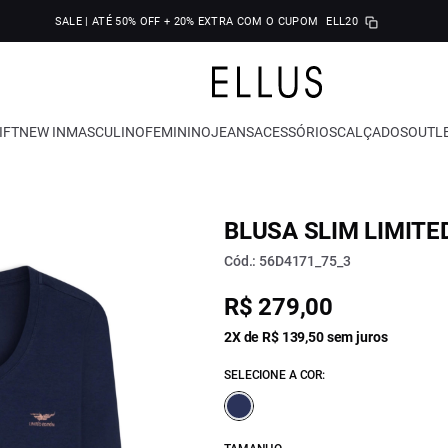
SALE | ATÉ 50% OFF + 20% EXTRA COM O CUPOM
ELL20
IFT
NEW IN
MASCULINO
FEMININO
JEANS
ACESSÓRIOS
CALÇADOS
OUTL
BLUSA SLIM LIMITE
Cód.: 56D4171_75_3
R$ 279,00
2X de R$ 139,50 sem juros
SELECIONE A COR: