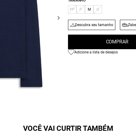
TAMANHO
PP
P
M
G
Descubra seu tamanho
Tabe
COMPRAR
Adicione a lista de desejos
VOCÊ VAI CURTIR TAMBÉM