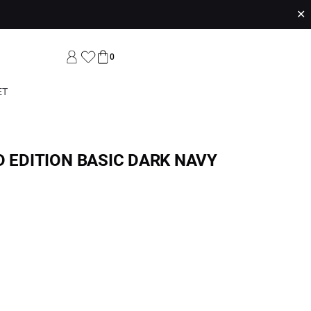
✕
0
ET
D EDITION BASIC DARK NAVY