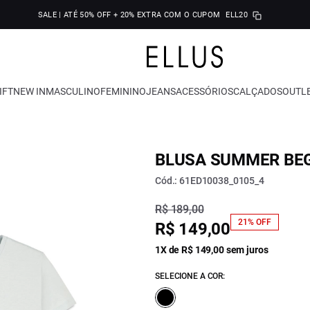
SALE | ATÉ 50% OFF + 20% EXTRA COM O CUPOM
ELL20
IFT
NEW IN
MASCULINO
FEMININO
JEANS
ACESSÓRIOS
CALÇADOS
OUTL
BLUSA SUMMER BEG
Cód.: 61ED10038_0105_4
R$ 189,00
21% OFF
R$ 149,00
1X de R$ 149,00 sem juros
SELECIONE A COR: