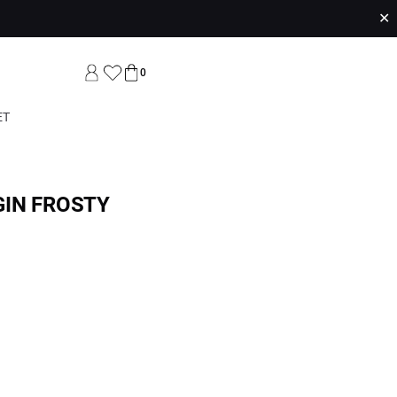
✕
0
ET
IN FROSTY