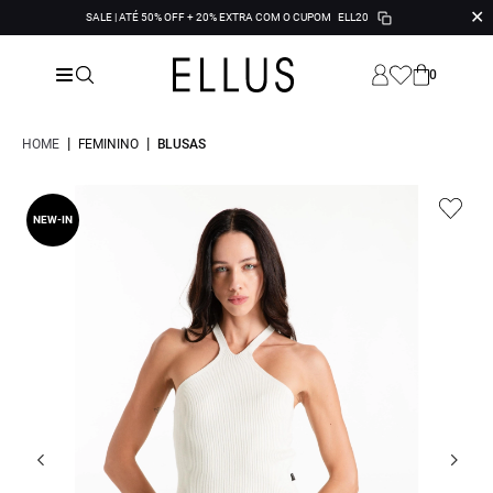
✕
SALE | ATÉ 50% OFF + 20% EXTRA COM O CUPOM
ELL20
0
|
|
HOME
FEMININO
BLUSAS
NEW-IN