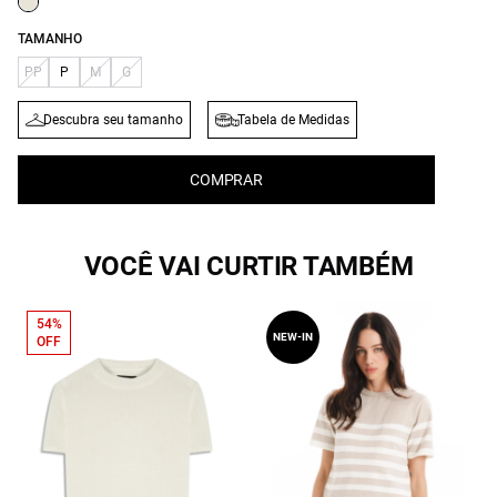
TAMANHO
PP
P
M
G
Descubra seu tamanho
Tabela de Medidas
COMPRAR
VOCÊ VAI CURTIR TAMBÉM
54%
NEW-IN
OFF