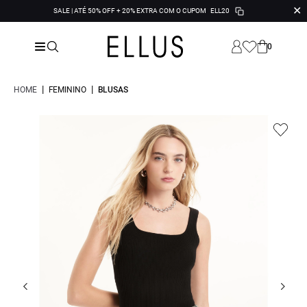
✕
SALE | ATÉ 50% OFF + 20% EXTRA COM O CUPOM
ELL20
0
|
|
HOME
FEMININO
BLUSAS