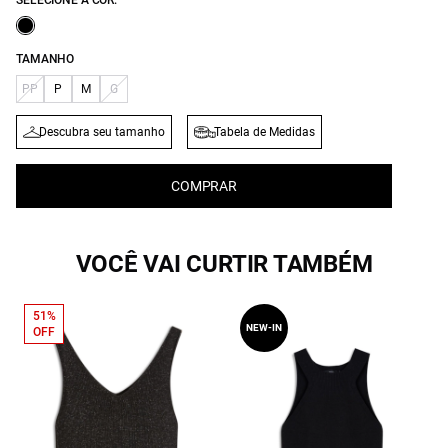
SELECIONE A COR:
TAMANHO
PP
P
M
G
Descubra seu tamanho
Tabela de Medidas
COMPRAR
VOCÊ VAI CURTIR TAMBÉM
51%
NEW-IN
OFF