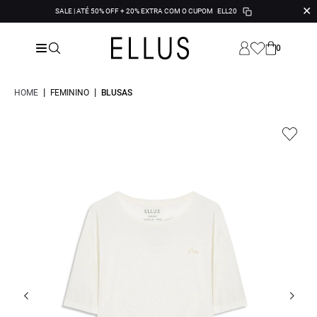
✕
SALE | ATÉ 50% OFF + 20% EXTRA COM O CUPOM
ELL20
0
|
|
HOME
FEMININO
BLUSAS