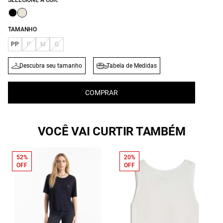
SELECIONE A COR:
TAMANHO
PP
P
M
G
Descubra seu tamanho
Tabela de Medidas
COMPRAR
VOCÊ VAI CURTIR TAMBÉM
52%
20%
OFF
OFF