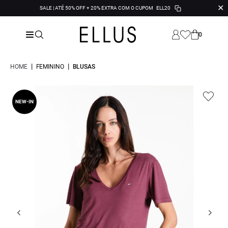
✕
SALE | ATÉ 50% OFF + 20% EXTRA COM O CUPOM
ELL20
0
|
|
HOME
FEMININO
BLUSAS
NEW-IN