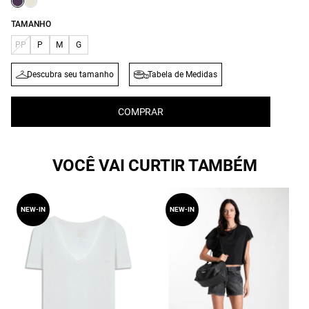
TAMANHO
PP
P
M
G
Descubra seu tamanho
Tabela de Medidas
COMPRAR
VOCÊ VAI CURTIR TAMBÉM
NEW-IN
NEW-IN