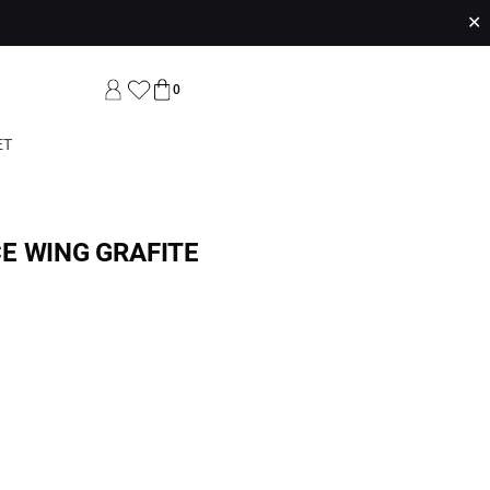
✕
0
ET
E WING GRAFITE