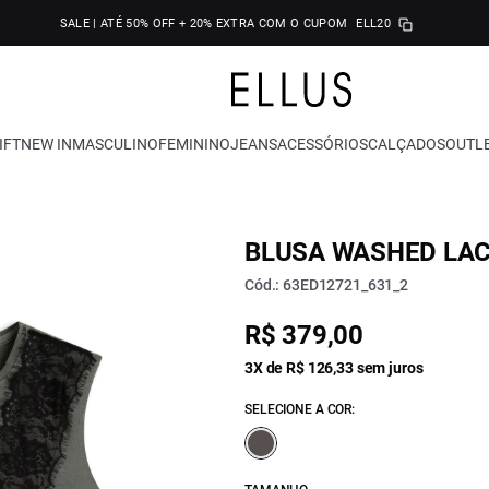
SALE | ATÉ 50% OFF + 20% EXTRA COM O CUPOM
ELL20
IFT
NEW IN
MASCULINO
FEMININO
JEANS
ACESSÓRIOS
CALÇADOS
OUTL
BLUSA WASHED LAC
Cód.: 63ED12721_631_2
R$ 379,00
3X de R$ 126,33 sem juros
SELECIONE A COR: