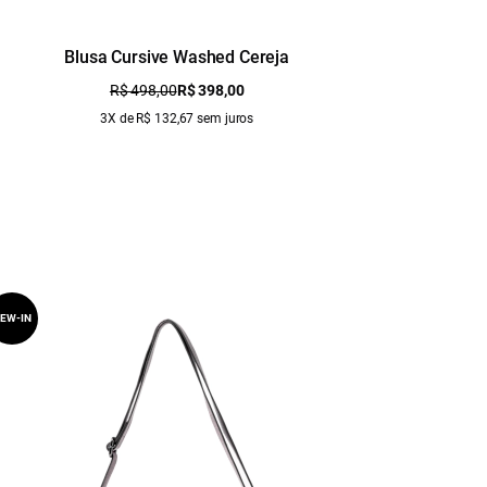
Blusa Cursive Washed Cereja
Bl
R$ 498,00
R$ 398,00
3X de R$ 132,67 sem juros
EW-IN
NEW-IN