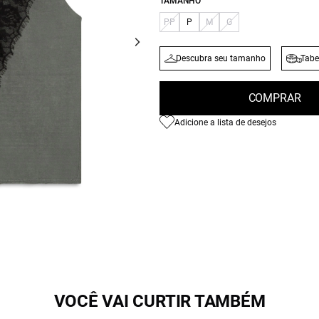
TAMANHO
PP
P
M
G
Descubra seu tamanho
Tabe
COMPRAR
Adicione a lista de desejos
VOCÊ VAI CURTIR TAMBÉM