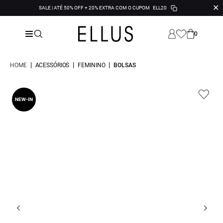
✕
SALE | ATÉ 50% OFF + 20% EXTRA COM O CUPOM
ELL20
0
|
|
|
HOME
ACESSÓRIOS
FEMININO
BOLSAS
NEW-IN