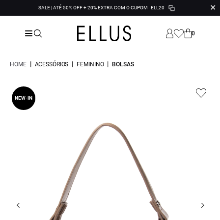
✕
SALE | ATÉ 50% OFF + 20% EXTRA COM O CUPOM
ELL20
0
|
|
|
HOME
ACESSÓRIOS
FEMININO
BOLSAS
NEW-IN