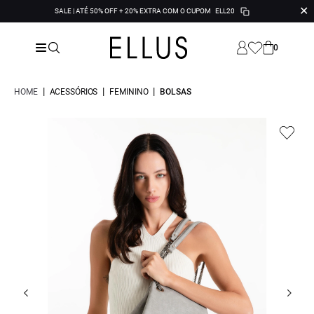
✕
SALE | ATÉ 50% OFF + 20% EXTRA COM O CUPOM
ELL20
0
|
|
|
HOME
ACESSÓRIOS
FEMININO
BOLSAS