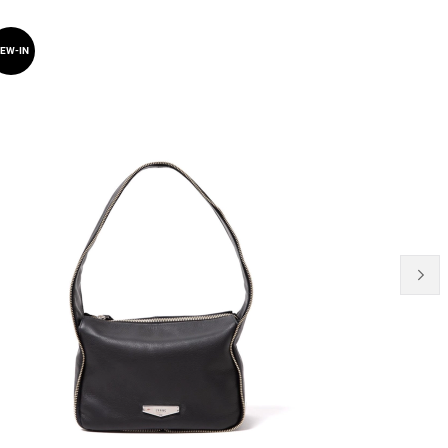
41% OFF
EW-IN