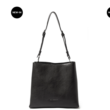
NEW-IN
N