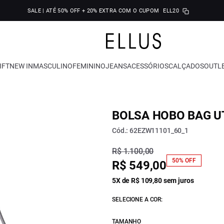
SALE | ATÉ 50% OFF + 20% EXTRA COM O CUPOM
ELL20
IFT
NEW IN
MASCULINO
FEMININO
JEANS
ACESSÓRIOS
CALÇADOS
OUTL
BOLSA HOBO BAG U
Cód.: 62EZW11101_60_1
R$ 1.100,00
50% OFF
R$ 549,00
5X de R$ 109,80 sem juros
SELECIONE A COR:
TAMANHO