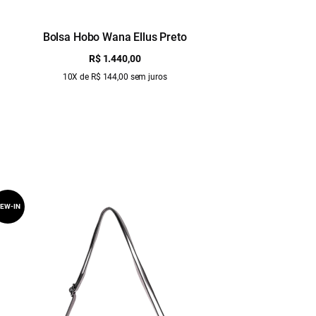
Bolsa Hobo Wana Ellus Preto
B
R$ 1.440,00
10X de R$ 144,00 sem juros
EW-IN
NEW-IN