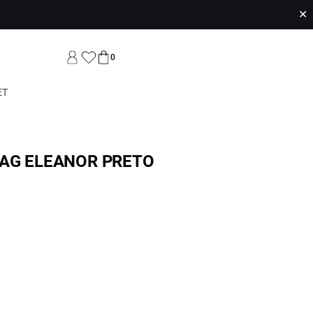
✕
0
ET
AG ELEANOR PRETO