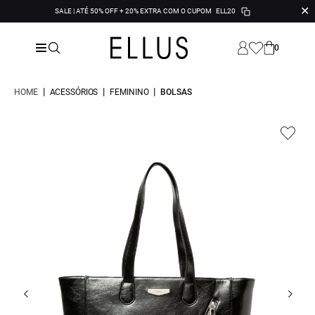
✕
SALE | ATÉ 50% OFF + 20% EXTRA COM O CUPOM
ELL20
0
|
|
|
HOME
ACESSÓRIOS
FEMININO
BOLSAS