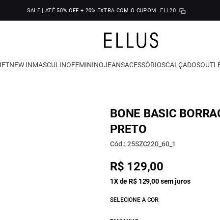
SALE | ATÉ 50% OFF + 20% EXTRA COM O CUPOM
ELL20
IFT
NEW IN
MASCULINO
FEMININO
JEANS
ACESSÓRIOS
CALÇADOS
OUTL
BONE BASIC BORRA
PRETO
Cód.: 25SZC220_60_1
R$ 129,00
1X de R$ 129,00 sem juros
SELECIONE A COR: