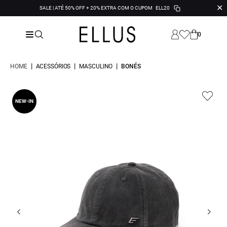
✕
SALE | ATÉ 50% OFF + 20% EXTRA COM O CUPOM
ELL20
0
|
|
|
HOME
ACESSÓRIOS
MASCULINO
BONÉS
NEW-IN