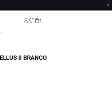
✕
0
ET
ELLUS II BRANCO