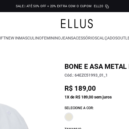
SALE | ATÉ 50% OFF + 20% EXTRA COM O CUPOM
ELL20
IFT
NEW IN
MASCULINO
FEMININO
JEANS
ACESSÓRIOS
CALÇADOS
OUTL
BONE E ASA METAL 
Cód.: 64EZC51993_01_1
R$ 189,00
1X de R$ 189,00 sem juros
SELECIONE A COR: