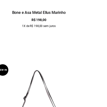
Bone e Asa Metal Ellus Marinho
Bo
R$ 198,00
1X de R$ 198,00 sem juros
EW-IN
NEW-IN