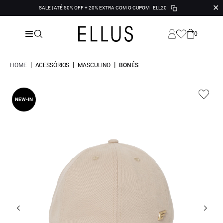
✕
SALE | ATÉ 50% OFF + 20% EXTRA COM O CUPOM
ELL20
0
|
|
|
HOME
ACESSÓRIOS
MASCULINO
BONÉS
NEW-IN