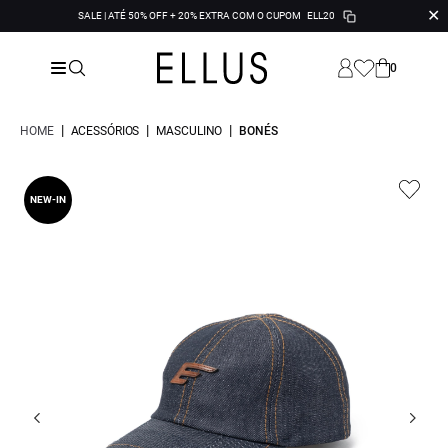
✕
SALE | ATÉ 50% OFF + 20% EXTRA COM O CUPOM
ELL20
0
|
|
|
HOME
ACESSÓRIOS
MASCULINO
BONÉS
NEW-IN