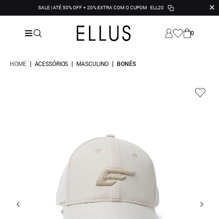
✕
SALE | ATÉ 50% OFF + 20% EXTRA COM O CUPOM
ELL20
0
|
|
|
HOME
ACESSÓRIOS
MASCULINO
BONÉS